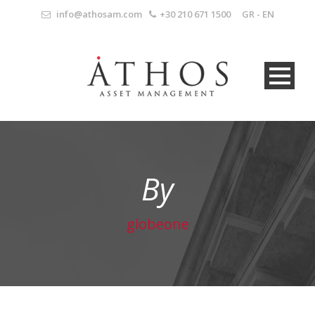
info@athosam.com
+30 210 671 1500
GR
-
EN
By
globeone