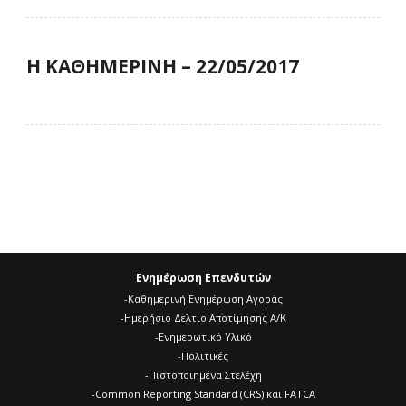
Η ΚΑΘΗΜΕΡΙΝΗ – 22/05/2017
Ενημέρωση Επενδυτών
-Καθημερινή Ενημέρωση Αγοράς
-Ημερήσιο Δελτίο Αποτίμησης A/K
-Ενημερωτικό Υλικό
-Πολιτικές
-Πιστοποιημένα Στελέχη
-Common Reporting Standard (CRS) και FATCA